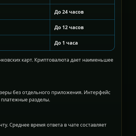
До 24 часов
До 12 часов
До 1 часа
ковских карт. Криптовалюта дает наименьшее
зеры без отдельного приложения. Интерфейс
и платежные разделы.
ту. Среднее время ответа в чате составляет