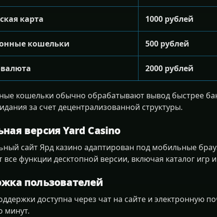
ская карта
1000 рублей
ронные кошельки
500 рублей
овалюта
2000 рублей
ные кошельки обычно обрабатывают вывод быстрее бан
идания за счет децентрализованной структуры.
ная версия Yard Casino
ный сайт Ярд казино адаптирован под мобильные брау
т все функции десктопной версии, включая каталог игр 
жка пользователей
ддержки доступна через чат на сайте и электронную поч
о минут.