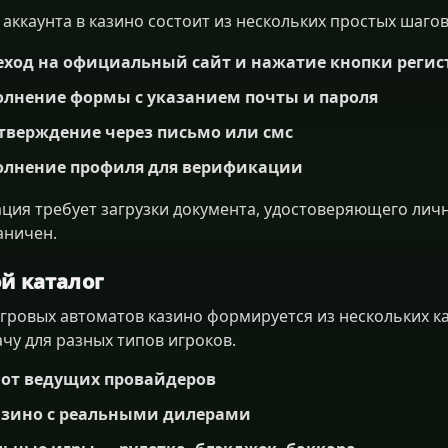
 аккаунта в казино состоит из нескольких простых шаго
еход на официальный сайт и нажатие кнопки реги
олнение формы с указанием почты и пароля
тверждение через письмо или смс
олнение профиля для верификации
ция требует загрузки документа, удостоверяющего личн
аничен.
й каталог
игровых автоматов казино формируется из нескольких к
чу для разных типов игроков.
 от ведущих провайдеров
казино с реальными дилерами