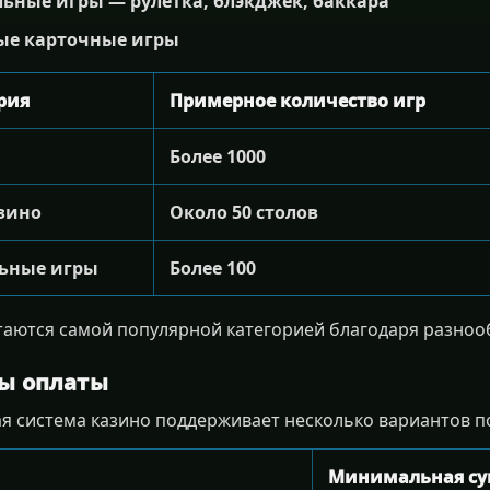
льные игры — рулетка, блэкджек, баккара
ые карточные игры
рия
Примерное количество игр
Более 1000
азино
Около 50 столов
ьные игры
Более 100
таются самой популярной категорией благодаря разноо
ы оплаты
я система казино поддерживает несколько вариантов п
Минимальная с