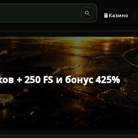
Казино
ов + 250 FS и бонус 425%